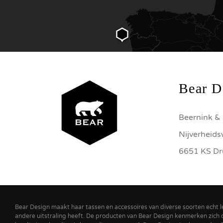
Bear D
Beernink & 
Nijverheid
6651 KS Dr
Bear Design maakt haar tassen en accessoires van diverse soorten echt l
andere uitstraling heeft. De producten van Bear Design kenmerken zich do