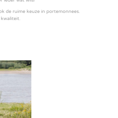
r ieder wat wils!
 ook de ruime keuze in portemonnees.
waliteit.