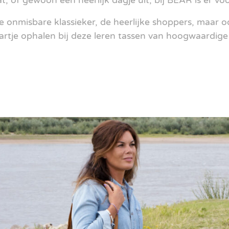
t, of gewoon een heerlijk dagje uit, bij BEAR is er voo
e onmisbare klassieker, de heerlijke shoppers, maar
tje ophalen bij deze leren tassen van hoogwaardige k