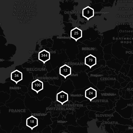
3
25
344
79
12
34
100
24
97
#BearDesign op Instagram
18