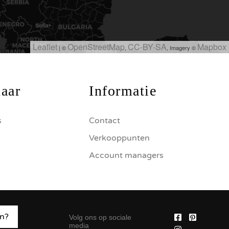
Leaflet
OpenStreetMap
CC-BY-SA
Mapbox
| ©
,
, Imagery ©
naar
Informatie
s
Contact
Verkooppunten
Account managers
n?
Volg ons op sociale
media