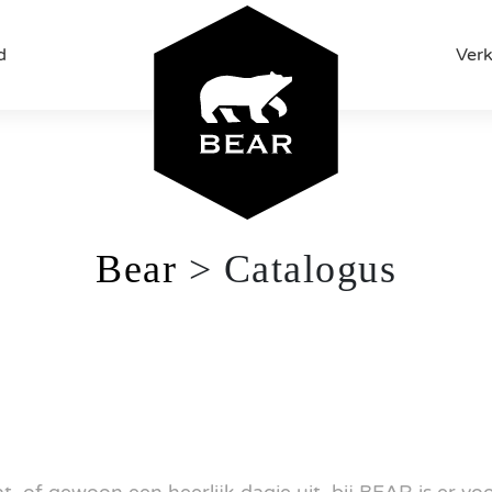
d
Ver
Bear
>
Catalogus