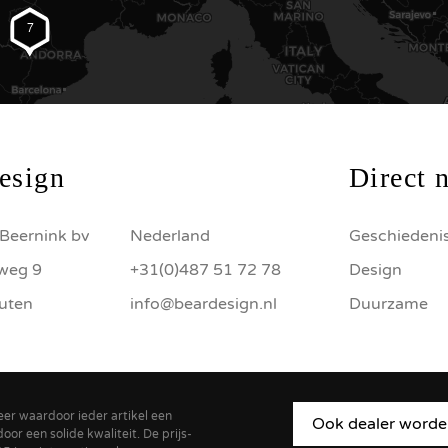
7
esign
Direct 
Beernink bv
Nederland
Geschiedeni
sweg 9
+31(0)487 51 72 78
Design
uten
info@beardesign.nl
Duurzame
eer waardoor ieder artikel een
Ook dealer worde
or een solide kwaliteit. De prijs-