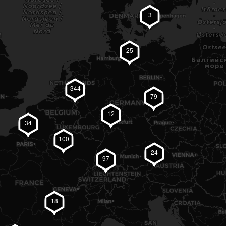
3
25
344
79
12
34
100
24
97
18