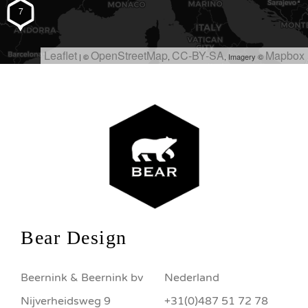
7
#BearDesign op Instagram
Leaflet
OpenStreetMap
CC-BY-SA
Mapbox
| ©
,
, Imagery ©
Bear Design
Beernink & Beernink bv
Nederland
Nijverheidsweg 9
+31(0)487 51 72 78