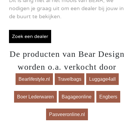
Dit is lang niet al het moois van BEAR, we
nodigen je graag uit om een ​​dealer bij jouw in
de buurt te bekijken.
Zoek een dealer
De producten van Bear Design
worden o.a. verkocht door
Bearlifestyle.nl
Travelbags
Luggage4all
Boer Lederwaren
Bagageonline
Engbers
Pasveeronline.nl