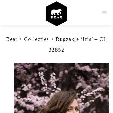
Doorgaan naar artikel
Bear
>
Collecties
>
Rugzakje ‘Iris’ – CL
32852