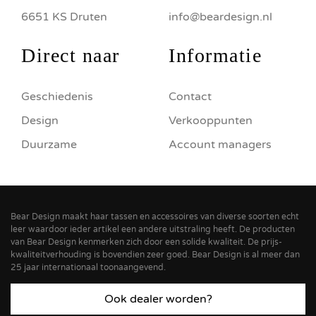
6651 KS Druten
info@beardesign.nl
Direct naar
Informatie
Geschiedenis
Contact
Design
Verkooppunten
Duurzame
Account managers
Bear Design maakt haar tassen en accessoires van diverse soorten echt
leer waardoor ieder artikel een andere uitstraling heeft. De producten
van Bear Design kenmerken zich door een solide kwaliteit. De prijs-
kwaliteitverhouding is bovendien zeer goed. Bear Design is al meer dan
25 jaar internationaal toonaangevend.
Ook dealer worden?