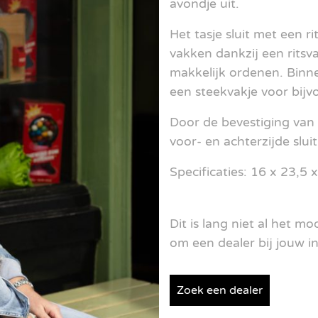
avondje uit.
Het tasje sluit met een r
vakken dankzij een ritsva
makkelijk ordenen. Binne
een steekvakje voor bijvo
Door de bevestiging van
voor- en achterzijde slui
Specificaties: 16 x 23,5 
Dit is lang niet al het m
om een ​​dealer bij jouw i
Zoek een dealer