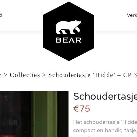
d
Ver
r
>
Collecties
>
Schoudertasje ‘Hidde’ – CP 
Schoudertasj
€75
Het schoudertasje ‘Hidde’ 
compact en handig tasje,