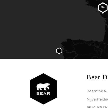
34
Bear D
Beernink & 
Nijverheid
6651 KS Dr