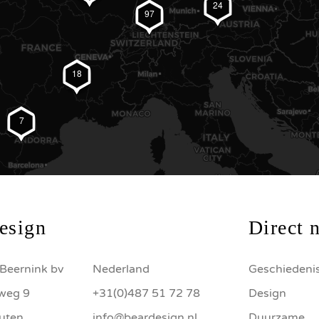
24
97
#BearDesign op Instagram
18
7
esign
Direct 
Beernink bv
Nederland
Geschiedeni
sweg 9
+31(0)487 51 72 78
Design
uten
info@beardesign.nl
Duurzame