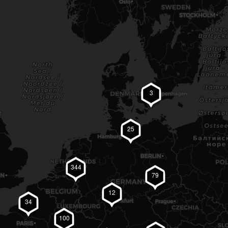
3
25
344
79
12
34
100