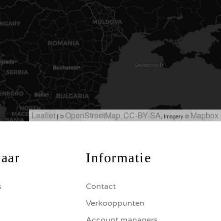
Leaflet
OpenStreetMap
CC-BY-SA
Mapbox
| ©
,
, Imagery ©
naar
Informatie
s
Contact
Verkooppunten
Account managers